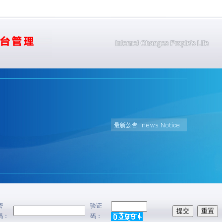
密
验证
码：
码：