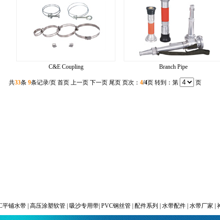
C&E Coupling
Branch Pipe
共
33
条
9
条记录/页
首页
上一页
下一页 尾页 页次：
4
/4
页 转到：第
页
VC平铺水带 | 高压涂塑软管 | 吸沙专用带|
PVC钢丝管 |
配件系列 | 水带配件 | 水带厂家 | 神