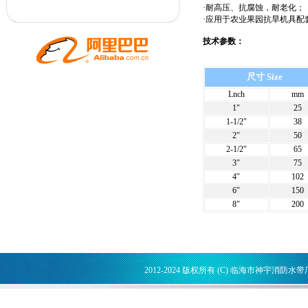
·耐高压、抗腐蚀，耐老化；
·应用于农业果园抗旱机具
技术参数：
尺寸 Size
Lnch
mm
1″
25
1-1/2″
38
2″
50
2-1/2″
65
3″
75
4″
102
6″
150
8″
200
2012-2024 版权所有 (C) 临海市神宇消防